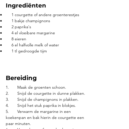
Ingrediënten
•	1 courgette of andere groenterestjes
•	1 bakje champignons
•	2 paprika's
•	4 el vloeibare margarine
•	8 eieren
•	6 el halfvolle melk of water
•	1 tl gedroogde tijm
Bereiding
1.	Maak de groenten schoon. 
2.	Snijd de courgette in dunne plakken.
3.	Snijd de champignons in plakken. 
4.	Snijd het stuk paprika in blokjes.
5.	Verwarm de margarine in een 
koekenpan en bak hierin de courgette een 
paar minuten.