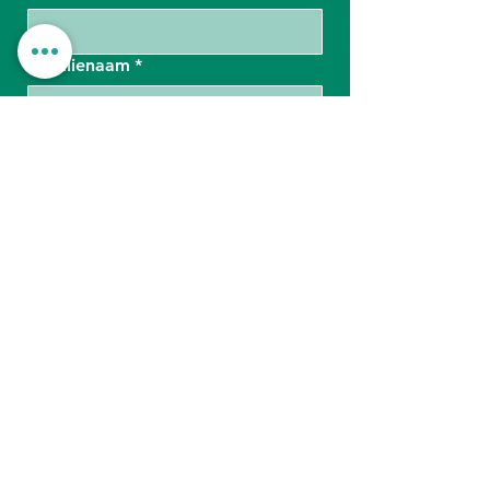
Familienaam
*
E-mail
*
Jouw bericht...
Bevestig