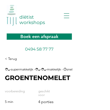
diëtist
workshops
Boek een afspraak
0494 58 77 77
< Terug
🧑‍🍳supermakkelijk -🧑‍🍳🧑‍🍳makkelijk - ⏱️snel
GROENTENOMELET
voorbereiding
geschikt
voor
5 min
4 porties