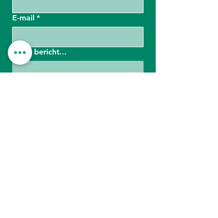
E-mail
*
Jouw bericht...
Bevestig
Telefoonnummer:
0494/58 77 77
Mailadres: c
ontact@tijlbertels.be